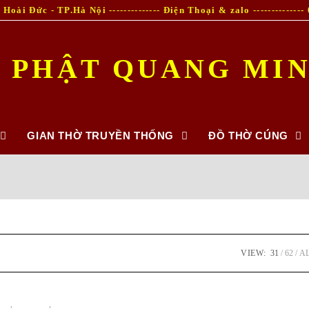
oài Đức - TP.Hà Nội -------------- Điện Thoại & zalo -------------
 PHẬT QUANG MI
GIAN THỜ TRUYỀN THỐNG
ĐỒ THỜ CÚNG
VIEW:
31
62
A
HẦU
,
BÀN THỜ
,
TẤT CẢ SẢN PHẨM