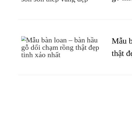
ĐỌC TIẾP
BÀN LOAN 
Mẫu b
thật đ
ĐỌC TIẾP