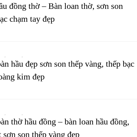
ầu đồng thờ – Bàn loan thờ, sơn son
ạc chạm tay đẹp
HẦU
,
BÀN THỜ
,
TẤT CẢ SẢN PHẨM
àn hầu đẹp sơn son thếp vàng, thếp bạc
oàng kim đẹp
HẦU
,
BÀN THỜ
,
TẤT CẢ SẢN PHẨM
àn thờ hầu đồng – bàn loan hầu đồng,
t sơn son thếp vàng đẹp