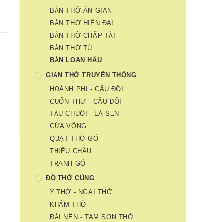
BÀN THỜ ÁN GIAN
BÀN THỜ HIỆN ĐẠI
BÀN THỜ CHẤP TẢI
BÀN THỜ TỦ
BÀN LOAN HẦU
GIAN THỜ TRUYỀN THỐNG
HOÀNH PHI - CÂU ĐỐI
CUỐN THƯ - CÂU ĐỐI
TÀU CHUỐI - LÁ SEN
CỬA VÕNG
QUẠT THỜ GỖ
THIỀU CHÂU
TRANH GỖ
ĐỒ THỜ CÚNG
Ỷ THỜ - NGAI THỜ
KHÁM THỜ
ĐÀI NẾN - TAM SƠN THỜ