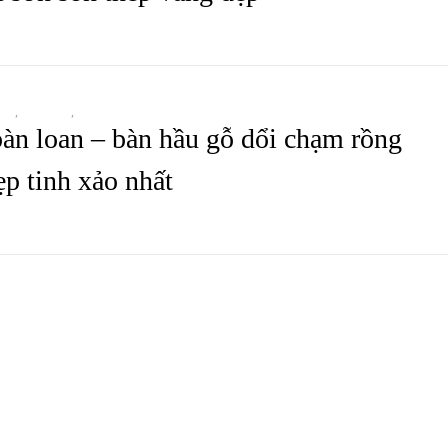
HẦU
,
BÀN THỜ
,
TẤT CẢ SẢN PHẨM
àn loan – bàn hầu gỗ dổi chạm rồng
ẹp tinh xảo nhất