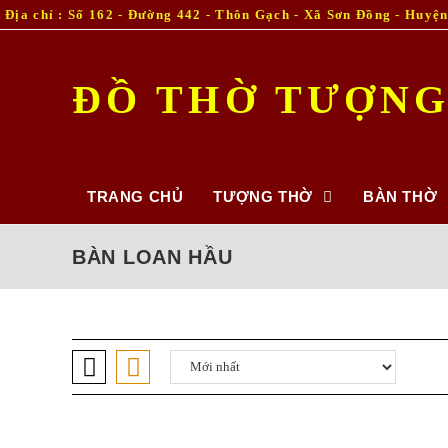
Skip
Địa chỉ : Số 162 - Đường 442 - Thôn Gạch - Xã Sơn Đồng - Huyện H
to
content
ĐỒ THỜ TƯỢNG
TRANG CHỦ
TƯỢNG THỜ
BÀN THỜ
BÀN LOAN HẦU
BÀN LOAN 