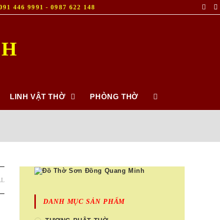
- 091 446 9991 - 0987 622 148
NH
LINH VẬT THỜ
PHÒNG THỜ
LL
DANH MỤC SẢN PHẨM