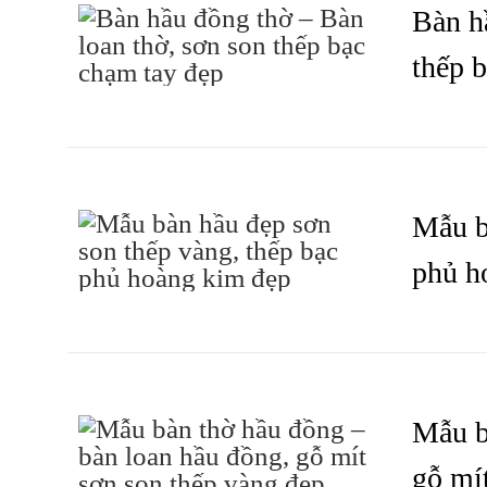
Bàn h
thếp b
ĐỌC TIẾP
BÀN LOAN 
Mẫu b
phủ h
ĐỌC TIẾP
BÀN LOAN 
Mẫu b
gỗ mí