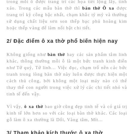
trong mỗi ô được trang trí các họa tiết lộng lẫy, tinh
xảo. Trong các mẫu bàn thờ thì
bàn thờ Ô xa
được
trang trí kỳ công bậc nhất, chạm khắc tỷ mỷ và thường
sử dụng chất liệu sơn son thếp bạc phủ hoàng kim
hoặc thếp vàng để làm nổi bật chi tiết.
2/ Đặc điểm ô xa thờ phổ biến hiện nay
Không giống như
bàn thờ
hay các sản phẩm tâm linh
khác, thông thường mỗi ô là một bức tranh kinh điển
như Tứ quý, Tứ linh… Việc đục, chạm trổ nên các bức
tranh trong lòng bàn thờ này luôn được thực hiện một
cách thủ công, bởi không một loại máy nào có thể
thay thế con người trong việc xử lý các chi tiết nhỏ và
tinh tế đến vậy.
Vì vậy,
ô xa thờ
bao giờ cũng đẹp tinh tế và có giá trị
kinh tế lớn hơn so với các loại bàn thờ khác. Các loại
gỗ làm ô xa thường là Dổi, Vàng tâm, Mít…
3/ Tham khảo kích thước ô xa thờ