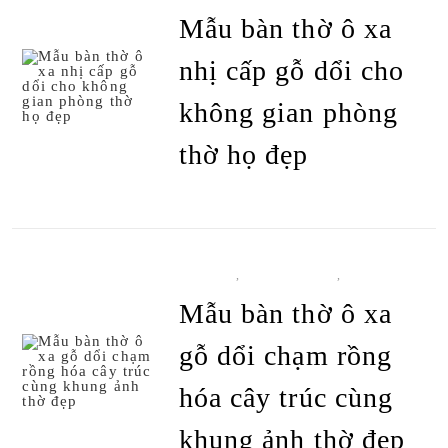
SẢN PHẨM
Mẫu bàn thờ ô xa
nhị cấp gỗ dổi cho
không gian phòng
ĐỌC TIẾP
thờ họ đẹp
BÀN THỜ
,
BÀN THỜ Ô XA
,
TẤT CẢ
SẢN PHẨM
Mẫu bàn thờ ô xa
gỗ dổi chạm rồng
hóa cây trúc cùng
ĐỌC TIẾP
khung ảnh thờ đẹp