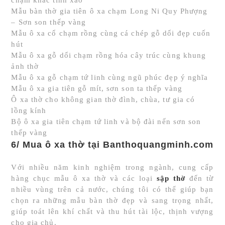
chạm khắc tinh xảo
Mẫu bàn thờ gia tiên ô xa chạm Long Ni Quy Phượng
– Sơn son thếp vàng
Mẫu ô xa cổ chạm rồng cùng cá chép gỗ dổi đẹp cuốn
hút
Mẫu ô xa gỗ dổi chạm rồng hóa cây trúc cùng khung
ảnh thờ
Mẫu ô xa gỗ chạm tứ linh cùng ngũ phúc đẹp ý nghĩa
Mẫu ô xa gia tiên gỗ mít, sơn son ta thếp vàng
Ô xa thờ cho không gian thờ đình, chùa, tư gia có
lồng kính
Bộ ô xa gia tiên chạm tứ linh và bộ đài nến sơn son
thếp vàng
6/ Mua ô xa thờ tại Banthoquangminh.com
Với nhiều năm kinh nghiệm trong ngành, cung cấp
hàng chục mẫu ô xa thờ và các loại
sập thờ
đến từ
nhiều vùng trên cả nước, chúng tôi có thể giúp bạn
chọn ra những mẫu bàn thờ đẹp và sang trọng nhất,
giúp toát lên khí chất và thu hút tài lộc, thịnh vượng
cho gia chủ.