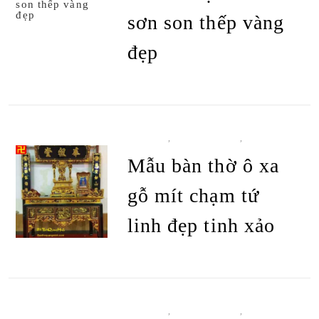
sơn son thếp vàng
ĐỌC TIẾP
đẹp
BÀN THỜ
,
BÀN THỜ Ô XA
,
TẤT CẢ
SẢN PHẨM
Mẫu bàn thờ ô xa
gỗ mít chạm tứ
linh đẹp tinh xảo
ĐỌC TIẾP
BÀN THỜ
,
BÀN THỜ Ô XA
,
TẤT CẢ