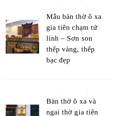
BÀN THỜ
,
BÀN THỜ Ô XA
,
TẤT CẢ
SẢN PHẨM
Mẫu bàn thờ ô xa
gia tiên chạm tứ
linh – Sơn son
thếp vàng, thếp
bạc đẹp
ĐỌC TIẾP
BÀN THỜ
,
BÀN THỜ Ô XA
,
TẤT CẢ
SẢN PHẨM
Bàn thờ ô xa và
ngai thờ gia tiên