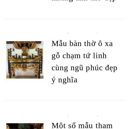
BÀN THỜ
,
BÀN THỜ Ô XA
,
TẤT CẢ
SẢN PHẨM
Mẫu bàn thờ ô xa
gỗ chạm tứ linh
cùng ngũ phúc đẹp
ý nghĩa
ĐỌC TIẾP
BÀN THỜ
,
BÀN THỜ Ô XA
,
TẤT CẢ
SẢN PHẨM
Một số mẫu tham