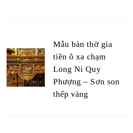
BÀN THỜ
,
BÀN THỜ Ô XA
,
TẤT CẢ
SẢN PHẨM
Mẫu bàn thờ gia
tiên ô xa chạm
Long Ni Quy
Phượng – Sơn son
thếp vàng
ĐỌC TIẾP
BÀN THỜ
,
BÀN THỜ Ô XA
,
TẤT CẢ