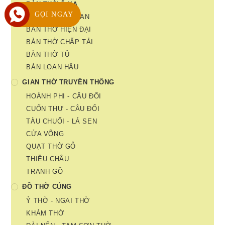
BÀN THỜ Ô XA
GỌI NGAY
BÀN THỜ ÁN GIAN
BÀN THỜ HIỆN ĐẠI
BÀN THỜ CHẤP TẢI
BÀN THỜ TỦ
BÀN LOAN HẦU
GIAN THỜ TRUYỀN THỐNG
HOÀNH PHI - CÂU ĐỐI
CUỐN THƯ - CÂU ĐỐI
TÀU CHUỐI - LÁ SEN
CỬA VÕNG
QUẠT THỜ GỖ
THIỀU CHÂU
TRANH GỖ
ĐỒ THỜ CÚNG
Ỷ THỜ - NGAI THỜ
KHÁM THỜ