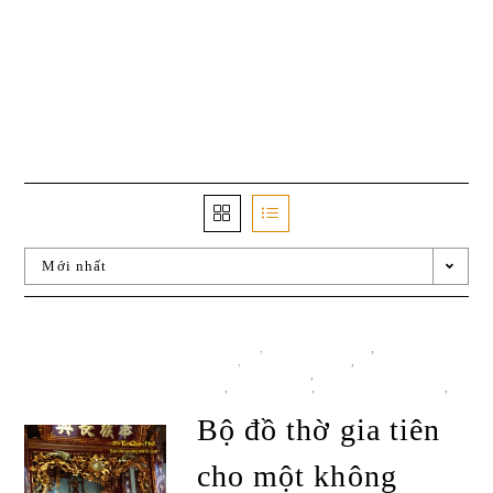
Mới nhất
BÀN THỜ
,
BÀN THỜ Ô XA
,
CỬA
VÕNG
,
ĐỒ THỜ CÚNG
,
GIAN THỜ
TRUYỀN THỐNG
,
HOÀNH PHI - CÂU
ĐỐI
,
KHÁM THỜ
,
PHÒNG THỜ MẪU
,
TẤT CẢ SẢN PHẨM
Bộ đồ thờ gia tiên
cho một không