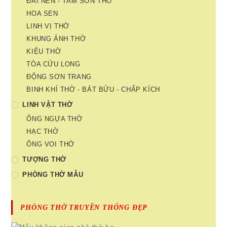
ĐÀI NẾN - TAM SƠN THỜ
HOA SEN
LINH VỊ THỜ
KHUNG ẢNH THỜ
KIỆU THỜ
TÒA CỬU LONG
ĐỘNG SƠN TRANG
BINH KHÍ THỜ - BÁT BỬU - CHẤP KÍCH
LINH VẬT THỜ
ÔNG NGỰA THỜ
HẠC THỜ
ÔNG VOI THỜ
TƯỢNG THỜ
PHÒNG THỜ MẪU
PHÒNG THỜ TRUYỀN THỐNG ĐẸP