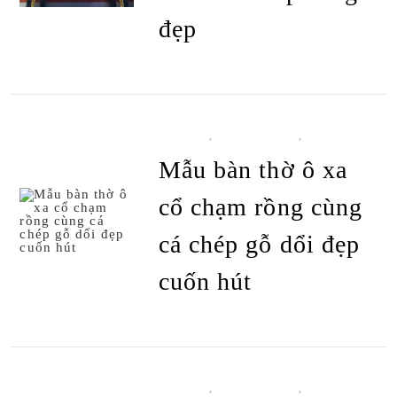
đẹp
ĐỌC TIẾP
BÀN THỜ
,
BÀN THỜ Ô XA
,
TẤT CẢ
SẢN PHẨM
Mẫu bàn thờ ô xa
cổ chạm rồng cùng
cá chép gỗ dổi đẹp
ĐỌC TIẾP
cuốn hút
BÀN THỜ
,
BÀN THỜ Ô XA
,
TẤT CẢ