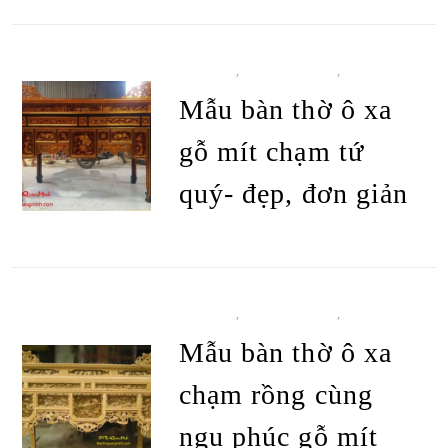
BÀN THỜ
,
BÀN THỜ Ô XA
,
TẤT CẢ
SẢN PHẨM
Mẫu bàn thờ ô xa
gỗ mít chạm tứ
quý- đẹp, đơn giản
ĐỌC TIẾP
BÀN THỜ
,
BÀN THỜ Ô XA
,
TẤT CẢ
SẢN PHẨM
Mẫu bàn thờ ô xa
chạm rồng cùng
ngu phúc gỗ mít