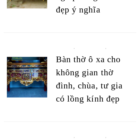
đẹp ý nghĩa
ĐỌC TIẾP
BÀN THỜ
,
BÀN THỜ Ô XA
,
TẤT CẢ
SẢN PHẨM
Bàn thờ ô xa cho
không gian thờ
đình, chùa, tư gia
có lồng kính đẹp
ĐỌC TIẾP
BÀN THỜ
,
BÀN THỜ Ô XA
,
TẤT CẢ