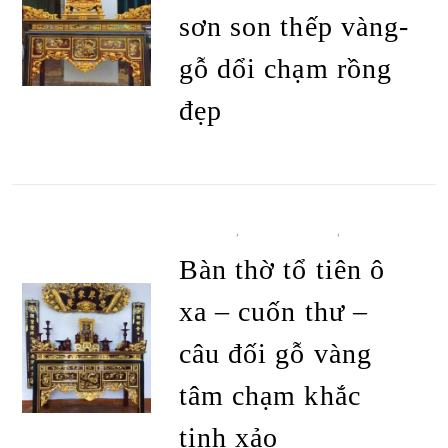
sơn son thếp vàng-
gỗ dổi chạm rồng
đẹp
ĐỌC TIẾP
BÀN THỜ
,
BÀN THỜ Ô XA
,
TẤT CẢ
SẢN PHẨM
Bàn thờ tổ tiên ô
xa – cuốn thư –
câu đối gỗ vàng
tâm chạm khắc
tinh xảo
ĐỌC TIẾP