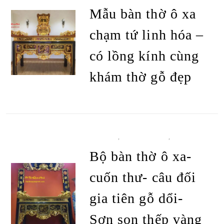
SẢN PHẨM
Mẫu bàn thờ ô xa
chạm tứ linh hóa –
có lồng kính cùng
khám thờ gỗ đẹp
ĐỌC TIẾP
BÀN THỜ
,
BÀN THỜ Ô XA
,
TẤT CẢ
SẢN PHẨM
Bộ bàn thờ ô xa-
cuốn thư- câu đối
gia tiên gỗ dổi-
Sơn son thếp vàng