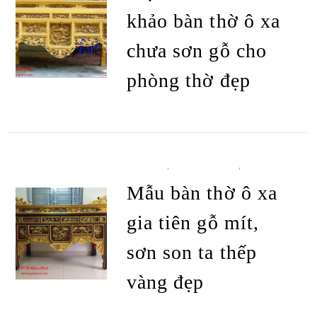
khảo bàn thờ ô xa
chưa sơn gỗ cho
phòng thờ đẹp
ĐỌC TIẾP
BÀN THỜ
,
BÀN THỜ Ô XA
,
TẤT CẢ
SẢN PHẨM
Mẫu bàn thờ ô xa
gia tiên gỗ mít,
sơn son ta thếp
vàng đẹp
ĐỌC TIẾP