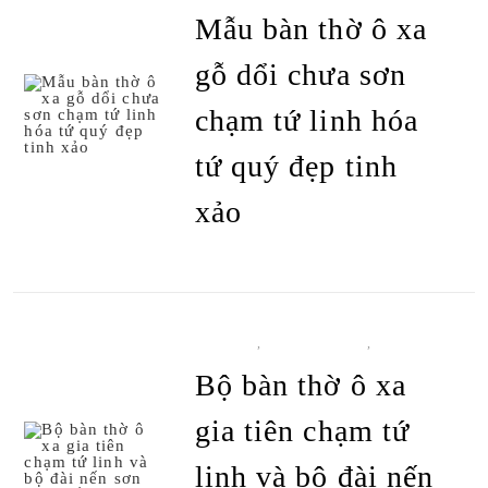
SẢN PHẨM
Mẫu bàn thờ ô xa
gỗ dổi chưa sơn
chạm tứ linh hóa
tứ quý đẹp tinh
ĐỌC TIẾP
xảo
BÀN THỜ
,
BÀN THỜ Ô XA
,
TẤT CẢ
SẢN PHẨM
Bộ bàn thờ ô xa
gia tiên chạm tứ
linh và bộ đài nến