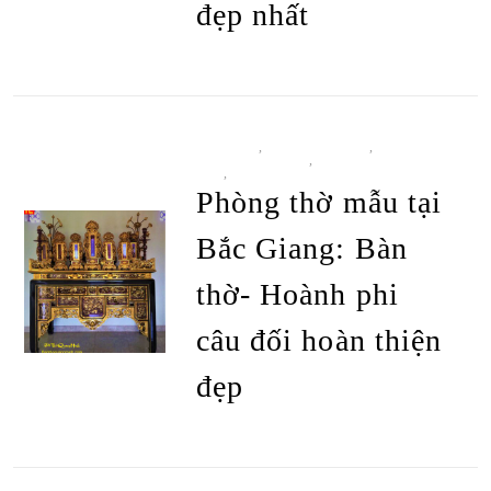
đẹp nhất
BÀN THỜ
,
BÀN THỜ Ô XA
,
GIAN THỜ
TRUYỀN THỐNG
,
HOÀNH PHI - CÂU
ĐỐI
,
TẤT CẢ SẢN PHẨM
Phòng thờ mẫu tại
Bắc Giang: Bàn
thờ- Hoành phi
câu đối hoàn thiện
ĐỌC TIẾP
đẹp