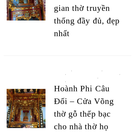
gian thờ truyền
thống đầy đủ, đẹp
ĐỌC TIẾP
nhất
BÀN THỜ
,
BÀN THỜ Ô XA
,
CỬA
VÕNG
,
GIAN THỜ TRUYỀN THỐNG
,
HOÀNH PHI - CÂU ĐỐI
,
TẤT CẢ SẢN
PHẨM
,
THIỀU CHÂU
Hoành Phi Câu
Đối – Cửa Võng
thờ gỗ thếp bạc
cho nhà thờ họ
ĐỌC TIẾP