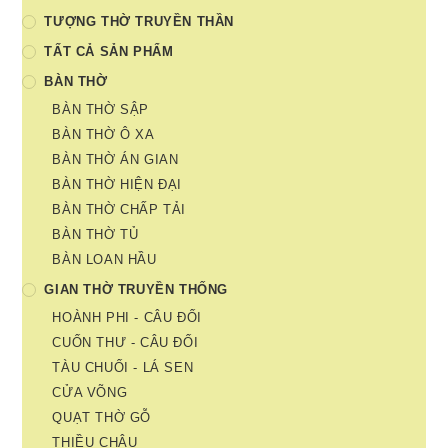
TƯỢNG THỜ TRUYỀN THẦN
TẤT CẢ SẢN PHẨM
BÀN THỜ
BÀN THỜ SẬP
BÀN THỜ Ô XA
BÀN THỜ ÁN GIAN
BÀN THỜ HIỆN ĐẠI
BÀN THỜ CHẤP TẢI
BÀN THỜ TỦ
BÀN LOAN HẦU
GIAN THỜ TRUYỀN THỐNG
HOÀNH PHI - CÂU ĐỐI
CUỐN THƯ - CÂU ĐỐI
TÀU CHUỐI - LÁ SEN
CỬA VÕNG
QUẠT THỜ GỖ
THIỀU CHÂU