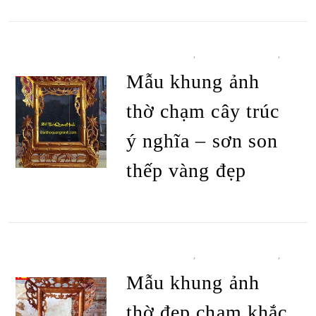
ĐỒ THỜ CÚNG
,
KHUNG ẢNH THỜ
,
TẤT CẢ SẢN PHẨM
Mẫu khung ảnh
thờ chạm cây trúc
ý nghĩa – sơn son
thếp vàng đẹp
ĐỌC TIẾP
ĐỒ THỜ CÚNG
,
KHUNG ẢNH THỜ
,
TẤT CẢ SẢN PHẨM
Mẫu khung ảnh
thờ đẹp chạm khắc