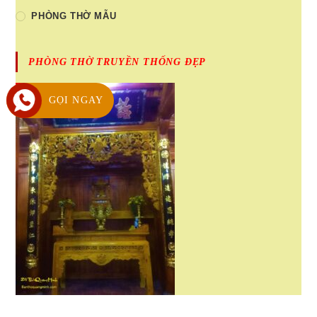
PHÒNG THỜ MẪU
PHÒNG THỜ TRUYỀN THỐNG ĐẸP
GỌI NGAY