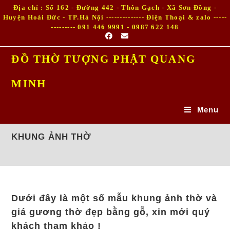
Skip
Địa chỉ : Số 162 - Đường 442 - Thôn Gạch - Xã Sơn Đồng -
to
Huyện Hoài Đức - TP.Hà Nội -------------- Điện Thoại & zalo -----
--------- 091 446 9991 - 0987 622 148
content
ĐỒ THỜ TƯỢNG PHẬT QUANG
MINH
Menu
KHUNG ẢNH THỜ
Dưới đây là một số mẫu khung ảnh thờ và
giá gương thờ đẹp bằng gỗ, xin mới quý
khách tham khảo !