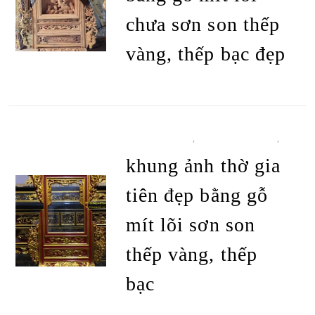
chưa sơn son thếp
vàng, thếp bạc đẹp
ĐỌC TIẾP
ĐỒ THỜ CÚNG
,
KHUNG ẢNH THỜ
,
TẤT CẢ SẢN PHẨM
khung ảnh thờ gia
tiên đẹp bằng gỗ
mít lõi sơn son
thếp vàng, thếp
bạc
ĐỌC TIẾP