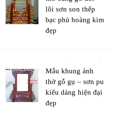
lõi sơn son thếp
bạc phủ hoàng kim
đẹp
ĐỌC TIẾP
ĐỒ THỜ CÚNG
,
KHUNG ẢNH THỜ
,
TẤT CẢ SẢN PHẨM
Mẫu khung ảnh
thờ gỗ gụ – sơn pu
kiểu dáng hiện đại
đẹp
ĐỌC TIẾP