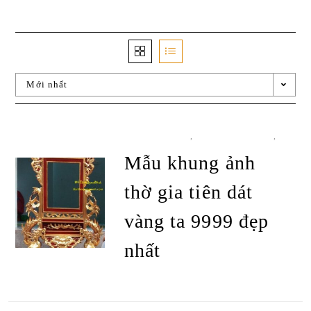
Mới nhất
ĐỒ THỜ CÚNG
,
KHUNG ẢNH THỜ
,
TẤT CẢ SẢN PHẨM
Mẫu khung ảnh
thờ gia tiên dát
vàng ta 9999 đẹp
nhất
ĐỌC TIẾP