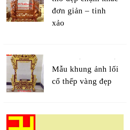
đơn giản – tinh
xảo
ĐỌC TIẾP
ĐỒ THỜ CÚNG
,
KHUNG ẢNH THỜ
,
TẤT CẢ SẢN PHẨM
Mẫu khung ảnh lối
cổ thếp vàng đẹp
ĐỌC TIẾP