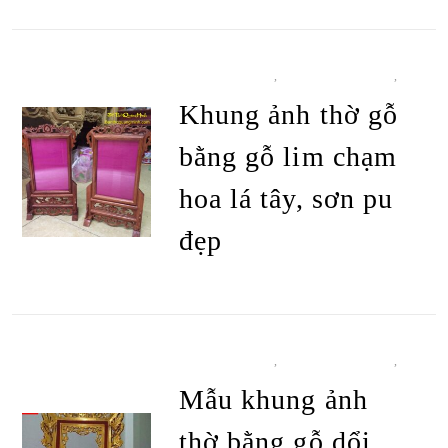
ĐỒ THỜ CÚNG
,
KHUNG ẢNH THỜ
,
TẤT CẢ SẢN PHẨM
Khung ảnh thờ gỗ
bằng gỗ lim chạm
hoa lá tây, sơn pu
đẹp
ĐỌC TIẾP
ĐỒ THỜ CÚNG
,
KHUNG ẢNH THỜ
,
TẤT CẢ SẢN PHẨM
Mẫu khung ảnh
thờ bằng gỗ dổi