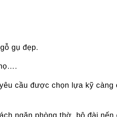
 gỗ gụ đẹp.
thọ….
 yêu cầu được chọn lựa kỹ càng
ch ngăn phòng thờ, bộ đài nến 