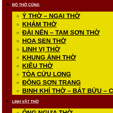
ĐỒ THỜ CÚNG
Ỷ THỜ – NGAI THỜ
KHÁM THỜ
ĐÀI NẾN – TAM SƠN THỜ
HOA SEN THỜ
LINH VỊ THỜ
KHUNG ẢNH THỜ
KIỆU THỜ
TÒA CỬU LONG
ĐỘNG SƠN TRANG
BINH KHÍ THỜ – BÁT BỬU – 
LINH VẬT THỜ
ÔNG NGỰA THỜ