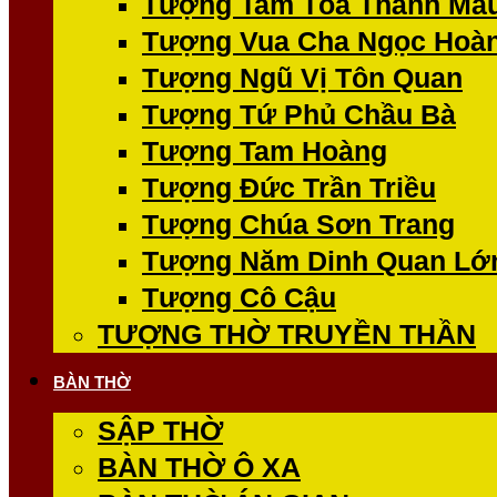
Tượng Tam Tòa Thánh Mẫ
Tượng Vua Cha Ngọc Hoà
Tượng Ngũ Vị Tôn Quan
Tượng Tứ Phủ Chầu Bà
Tượng Tam Hoàng
Tượng Đức Trần Triều
Tượng Chúa Sơn Trang
Tượng Năm Dinh Quan Lớ
Tượng Cô Cậu
TƯỢNG THỜ TRUYỀN THẦN
BÀN THỜ
SẬP THỜ
BÀN THỜ Ô XA