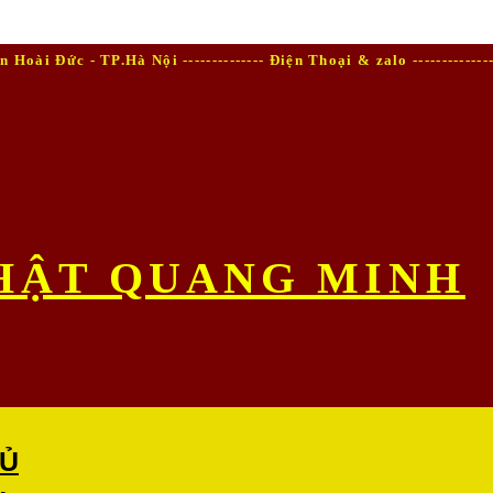
Hoài Đức - TP.Hà Nội -------------- Điện Thoại & zalo ------------
HẬT QUANG MINH
Ủ