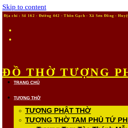
Skip to content
Địa chỉ : Số 162 - Đường 442 - Thôn Gạch - Xã Sơn Đồng - Huyện 
ĐỒ THỜ TƯỢNG P
TRANG CHỦ
TƯỢNG THỜ
TƯỢNG PHẬT THỜ
TƯỢNG THỜ TAM PHỦ TỨ PH