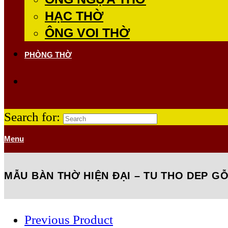
HẠC THỜ
ÔNG VOI THỜ
PHÒNG THỜ
Search for:
Menu
MẪU BÀN THỜ HIỆN ĐẠI – TU THO DEP G
Previous Product