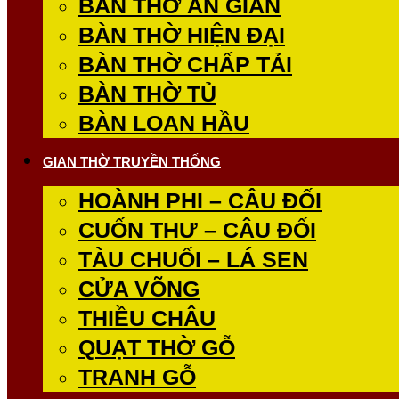
BÀN THỜ ÁN GIAN
BÀN THỜ HIỆN ĐẠI
BÀN THỜ CHẤP TẢI
BÀN THỜ TỦ
BÀN LOAN HẦU
GIAN THỜ TRUYỀN THỐNG
HOÀNH PHI – CÂU ĐỐI
CUỐN THƯ – CÂU ĐỐI
TÀU CHUỐI – LÁ SEN
CỬA VÕNG
THIỀU CHÂU
QUẠT THỜ GỖ
TRANH GỖ