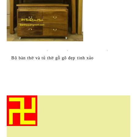
ĐỌC TIẾP
TẤT CẢ SẢN PHẨM
,
BÀN THỜ
,
BÀN THỜ HIỆN ĐẠI
,
BÀN
THỜ TỦ
Bộ bàn thờ và tủ thờ gỗ gõ đẹp tinh xảo