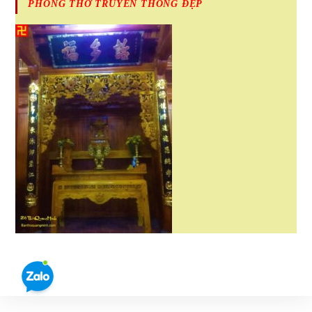
PHÒNG THỜ TRUYỀN THỐNG ĐẸP