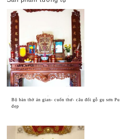
ĐỌC TIẾP
TẤT CẢ SẢN PHẨM
,
BÀN THỜ
,
BÀN THỜ ÁN GIAN
Bộ bàn thờ án gian- cuốn thư- câu đối gỗ gụ sơn Pu
đẹp