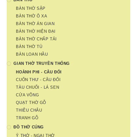
BÀN THỜ SẬP
BÀN THỜ Ô XA
BÀN THỜ ÁN GIAN
BÀN THỜ HIỆN ĐẠI
BÀN THỜ CHẤP TẢI
BÀN THỜ TỦ
BÀN LOAN HẦU
GIAN THỜ TRUYỀN THỐNG
HOÀNH PHI - CÂU ĐỐI
CUỐN THƯ - CÂU ĐỐI
TÀU CHUỐI - LÁ SEN
CỬA VÕNG
QUẠT THỜ GỖ
THIỀU CHÂU
TRANH GỖ
ĐỒ THỜ CÚNG
Ỷ THỜ - NGAI THỜ