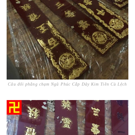
Câu đối phẳng chạm Ngũ Phúc Cắp Dây Kim Tiền Cù Lệch