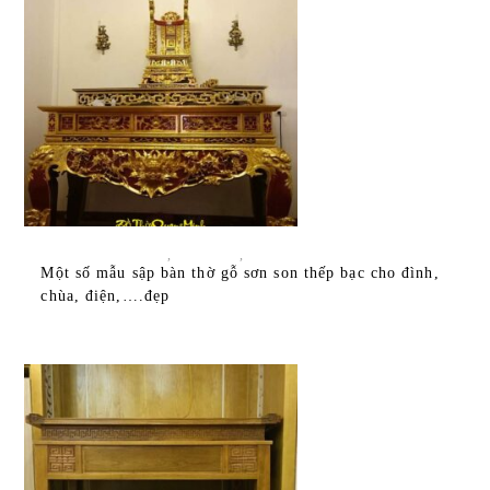
ĐỌC TIẾP
TẤT CẢ SẢN PHẨM
,
BÀN THỜ
,
BÀN THỜ SẬP
Một số mẫu sập bàn thờ gỗ sơn son thếp bạc cho đình,
chùa, điện,….đẹp