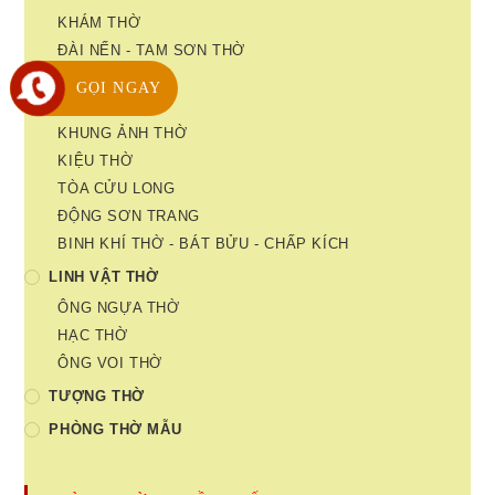
KHÁM THỜ
ĐÀI NẾN - TAM SƠN THỜ
HOA SEN
GỌI NGAY
LINH VỊ THỜ
KHUNG ẢNH THỜ
KIỆU THỜ
TÒA CỬU LONG
ĐỘNG SƠN TRANG
BINH KHÍ THỜ - BÁT BỬU - CHẤP KÍCH
LINH VẬT THỜ
ÔNG NGỰA THỜ
HẠC THỜ
ÔNG VOI THỜ
TƯỢNG THỜ
PHÒNG THỜ MẪU