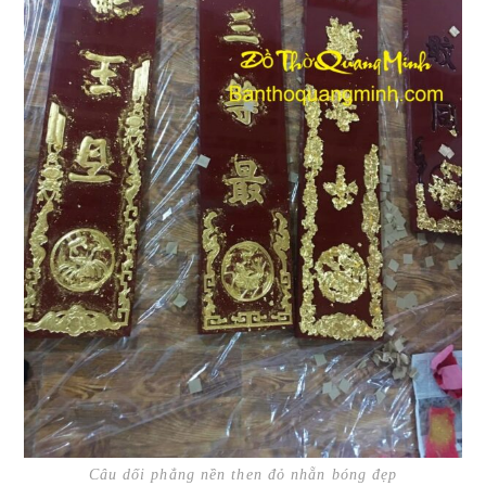
Câu dối phẳng nền then đỏ nhẵn bóng đẹp