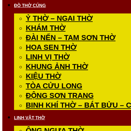
ĐỒ THỜ CÚNG
Ỷ THỜ – NGAI THỜ
KHÁM THỜ
ĐÀI NẾN – TAM SƠN THỜ
HOA SEN THỜ
LINH VỊ THỜ
KHUNG ẢNH THỜ
KIỆU THỜ
TÒA CỬU LONG
ĐỘNG SƠN TRANG
BINH KHÍ THỜ – BÁT BỬU – 
LINH VẬT THỜ
ÔNG NGỰA THỜ