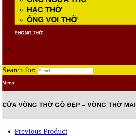
HẠC THỜ
ÔNG VOI THỜ
PHÒNG THỜ
Search for:
Menu
CỬA VÕNG THỜ GỖ ĐẸP – VÕNG THỜ MAI 
Previous Product