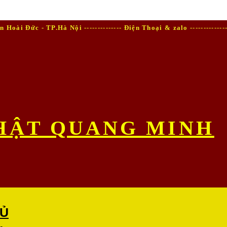
Hoài Đức - TP.Hà Nội -------------- Điện Thoại & zalo ------------
HẬT QUANG MINH
Ủ