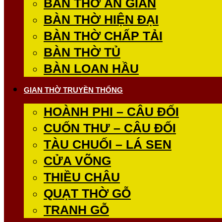
BÀN THỜ ÁN GIAN
BÀN THỜ HIỆN ĐẠI
BÀN THỜ CHẤP TẢI
BÀN THỜ TỦ
BÀN LOAN HẦU
GIAN THỜ TRUYỀN THỐNG
HOÀNH PHI – CÂU ĐỐI
CUỐN THƯ – CÂU ĐỐI
TÀU CHUỐI – LÁ SEN
CỬA VÕNG
THIỀU CHÂU
QUẠT THỜ GỖ
TRANH GỖ