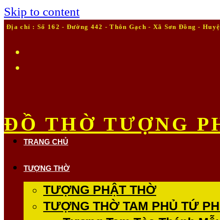
Skip to content
Địa chỉ : Số 162 - Đường 442 - Thôn Gạch - Xã Sơn Đồng - Huyện 
ĐỒ THỜ TƯỢNG P
TRANG CHỦ
TƯỢNG THỜ
TƯỢNG PHẬT THỜ
TƯỢNG THỜ TAM PHỦ TỨ PH