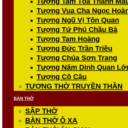
Tượng Tam Tòa Thánh Mẫ
Tượng Vua Cha Ngọc Hoà
Tượng Ngũ Vị Tôn Quan
Tượng Tứ Phủ Chầu Bà
Tượng Tam Hoàng
Tượng Đức Trần Triều
Tượng Chúa Sơn Trang
Tượng Năm Dinh Quan Lớ
Tượng Cô Cậu
TƯỢNG THỜ TRUYỀN THẦN
BÀN THỜ
SẬP THỜ
BÀN THỜ Ô XA